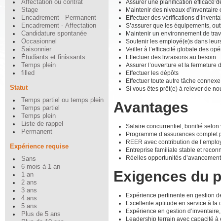
Assurer une planification efficace d
Affectation ou contrat
Maintenir des niveaux d’inventaire o
Stage
Effectuer des vérifications d’inventa
Encadrement - Permanent
S’assurer que les équipements, outil
Encadrement - Affectation
Maintenir un environnement de trav
Candidature spontanée
Soutenir les employé(e)s dans leur
Occasionnel
Veiller à l’efficacité globale des opé
Saisonnier
Effectuer des livraisons au besoin
Étudiants et finissants
Assurer l’ouverture et la fermeture 
Temps plein
Effectuer les dépôts
filled
Effectuer toute autre tâche connexe
Statut
Si vous êtes prêt(e) à relever de n
Temps partiel ou temps plein
Avantages
Temps partiel
Temps plein
Liste de rappel
Salaire concurrentiel, bonifié selon
Permanent
Programme d’assurances complet pour
REER avec contribution de l’employe
Expérience requise
Entreprise familiale stable et recon
Réelles opportunités d’avancement,
Sans
6 mois à 1 an
Exigences du 
1 an
2 ans
3 ans
Expérience pertinente en gestion de
4 ans
Excellente aptitude en service à la
5 ans
Expérience en gestion d’inventaire
Plus de 5 ans
Leadership terrain avec capacité à 