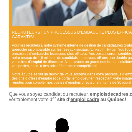
RECRUTEURS : UN PROCESSUS D’EMBAUCHE PLUS EFFICA
GARANTIS!
Pour les recruteurs, notre système interne de gestion de candidatures gratuit
approche incomparable sur les réseaux sociaux (
LinkedIn
,
Twitter
,
YouTub
processus d’embauche beaucoup plus efficace. Vos postes seront comblés
notre réseau de 1,6 millions de candidats, nous vous offrons une double g
vos offres d'
emploi de directeur
. Nous avons un grand nombre de solution
vos postes, et ce, à des prix défiant toute compétition!
Notre équipe se fait un devoir de vous soutenir dans votre processus d’e
designs d’offres d’emploi et de portail employeur en respectant votre im
réputés pour combler nos postes d’emplois directeur en moins de 30 jours!
Que vous soyez candidat ou recruteur,
emploisdecadres.
er
véritablement votre
1
site d'
emploi cadre
au Québec!