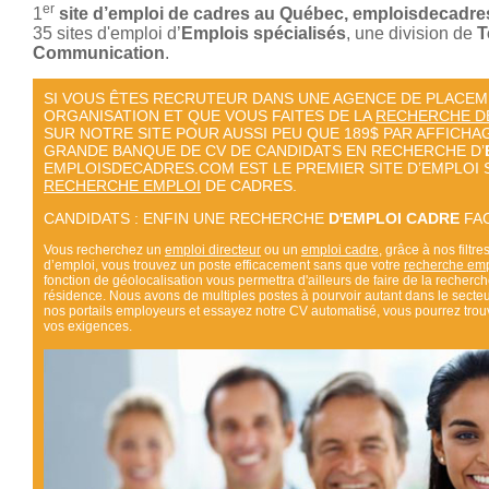
er
1
site d’emploi de cadres au Québec, emploisdecadr
35 sites d'emploi d’
Emplois spécialisés
,
une division de
T
Communication
.
SI VOUS ÊTES RECRUTEUR DANS UNE AGENCE DE PLACEM
ORGANISATION ET QUE VOUS FAITES DE LA
RECHERCHE D
SUR NOTRE SITE POUR AUSSI PEU QUE 189$ PAR AFFICHA
GRANDE BANQUE DE CV DE CANDIDATS EN RECHERCHE D’
EMPLOISDECADRES.COM EST LE PREMIER SITE D’EMPLOI
RECHERCHE EMPLOI
DE CADRES.
CANDIDATS : ENFIN UNE RECHERCHE
D'EMPLOI CADRE
FAC
Vous recherchez un
emploi directeur
ou un
emploi cadre
, grâce à nos filt
d’emploi, vous trouvez un poste efficacement sans que votre
recherche emp
fonction de géolocalisation vous permettra d'ailleurs de faire de la recherch
résidence. Nous avons de multiples postes à pourvoir autant dans le secteu
nos portails employeurs et essayez notre CV automatisé,
vous pourrez trou
vos exigences.