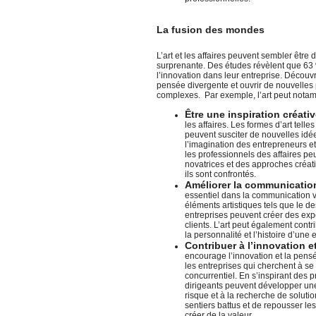
La fusion des mondes
L’art et les affaires peuvent sembler être
surprenante. Des études révèlent que 63 
l’innovation dans leur entreprise. Découvr
pensée divergente et ouvrir de nouvelles 
complexes. Par exemple, l’art peut notam
Être une inspiration créati
les affaires. Les formes d’art telle
peuvent susciter de nouvelles idé
l’imagination des entrepreneurs et
les professionnels des affaires pe
novatrices et des approches créa
ils sont confrontés.
Améliorer la communication
essentiel dans la communication vi
éléments artistiques tels que le de
entreprises peuvent créer des exp
clients. L’art peut également contr
la personnalité et l’histoire d’une
Contribuer à l’innovation 
encourage l’innovation et la pens
les entreprises qui cherchent à 
concurrentiel. En s’inspirant des pr
dirigeants peuvent développer une 
risque et à la recherche de solutio
sentiers battus et de repousser le
créer de la valeur.