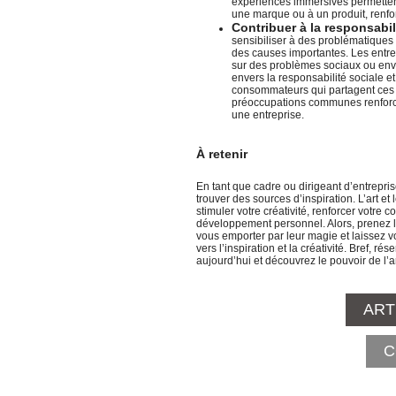
expériences immersives permettent
une marque ou à un produit, renfor
Contribuer à la responsabili
sensibiliser à des problématiques
des causes importantes. Les entrep
sur des problèmes sociaux ou en
envers la responsabilité sociale 
consommateurs qui partagent ces 
préoccupations communes renforc
une entreprise.
À retenir
En tant que cadre ou dirigeant d’entrepris
trouver des sources d’inspiration. L’art et 
stimuler votre créativité, renforcer votre c
développement personnel. Alors, prenez le
vous emporter par leur magie et laissez 
vers l’inspiration et la créativité. Bref, r
aujourd’hui et découvrez le pouvoir de l’a
ART
C