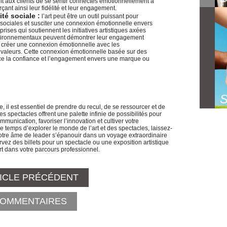
 aux clients de se sentir connectés émotionnellement à
çant ainsi leur fidélité et leur engagement.
té sociale :
l’art peut être un outil puissant pour
 sociales et susciter une connexion émotionnelle envers
rises qui soutiennent les initiatives artistiques axées
vironnementaux peuvent démontrer leur engagement
et créer une connexion émotionnelle avec les
valeurs. Cette connexion émotionnelle basée sur des
e la confiance et l’engagement envers une marque ou
S
e, il est essentiel de prendre du recul, de se ressourcer et de
les spectacles offrent une palette infinie de possibilités pour
ommunication, favoriser l’innovation et cultiver votre
 temps d’explorer le monde de l’art et des spectacles, laissez-
votre âme de leader s’épanouir dans un voyage extraordinaire
éservez des billets pour un spectacle ou une exposition artistique
rt dans votre parcours professionnel.
ICLE PRÉCÉDENT
OMMENTAIRES