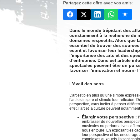
Partagez cette offre avec vos amis:
Dans le monde trépidant des affai
constamment à la recherche de m
domaines respectifs. Alors que la 
essentiel de trouver des sources d
esprit et favoriser leur leadersh
l’importance des arts et des spec
d’entreprise. Dans cet article in
spectacles peuvent être un puiss
favoriser l’innovation et nourrir 
L’éveil des sens
L’art est bien plus qu’une simple express
l’art les inspire et stimule leur réflexion
perspective, vous inciter à penser différe
effet, l’art et la culture peuvent notamment 
Élargir votre perspective :
l
embrasser de nouvelles perspective
musicales ou performatives, offre
nous entoure. En exposant les cadres
leur perspective et les encourage
complexes auxquels ils sont conf