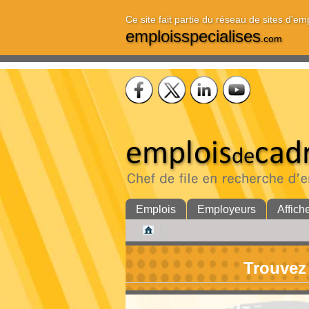
Ce site fait partie du réseau de sites d'em
emploisspecialises
.com
Emplois
Employeurs
Affich
Trouvez