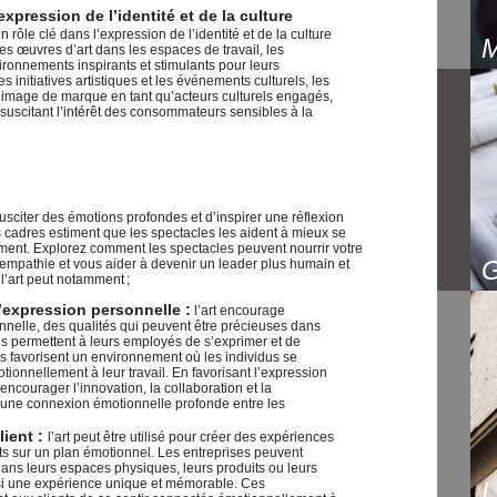
pression de l’identité et de la culture
un rôle clé dans l’expression de l’identité et de la culture
es œuvres d’art dans les espaces de travail, les
ironnements inspirants et stimulants pour leurs
 initiatives artistiques et les événements culturels, les
r image de marque en tant qu’acteurs culturels engagés,
et suscitant l’intérêt des consommateurs sensibles à la
usciter des émotions profondes et d’inspirer une réflexion
 cadres estiment que les spectacles les aident à mieux se
ment. Explorez comment les spectacles peuvent nourrir votre
e empathie et vous aider à devenir un leader plus humain et
l’art peut notamment ;
l’expression personnelle :
l’art encourage
sonnelle, des qualités qui peuvent être précieuses dans
ses permettent à leurs employés de s’exprimer et de
les favorisent un environnement où les individus se
tionnellement à leur travail. En favorisant l’expression
 encourager l’innovation, la collaboration et la
nsi une connexion émotionnelle profonde entre les
lient :
l’art peut être utilisé pour créer des expériences
ts sur un plan émotionnel. Les entreprises peuvent
dans leurs espaces physiques, leurs produits ou leurs
si une expérience unique et mémorable. Ces