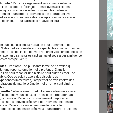
ofonde :
l’art incite également les cadres à réfléchir
stion les idées préconçues. Les œuvres artistiques,
matiques ou émotionnelles, poussent les cadres à
repenser leurs propres croyances. En engageant avec
cadres sont confrontés à des concepts complexes et sont
e critique, leur capacité d’analyse et leur
miques qui utilisent la narration pour transmettre des
 % des cadres considèrent les spectacles comme un moyen
mment les spectacles peuvent renforcer vos compétences en
 raconter des histoires captivantes et vous aider à influencer
les cadres peuvent ;
ons :
l’art offre une puissante forme de narration qui
citer une réponse émotionnelle profonde. Dans le
de l’art pour raconter une histoire peut aider à créer une
lic. Que ce soit à travers des visuels, des
xpériences immersives, l’art permet de transmettre des
pirations de manière émotionnelle, renforçant ainsi le
blic.
nnelle :
effectivement, l’art offre aux cadres un espace
é et leur individualité. Qu’il s’agisse de s’engager dans
 la danse ou l’écriture, ou simplement d’apprécier
s, les cadres peuvent découvrir des moyens uniques de
tivité. Cette expression personnelle nourrit leur
porter cette dimension créative à leurs propres pratiques