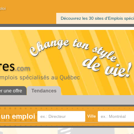
ploi
Découvrez les 30 sites d'Emplois spéci
er une offre
Tendances
 un emploi
Ville