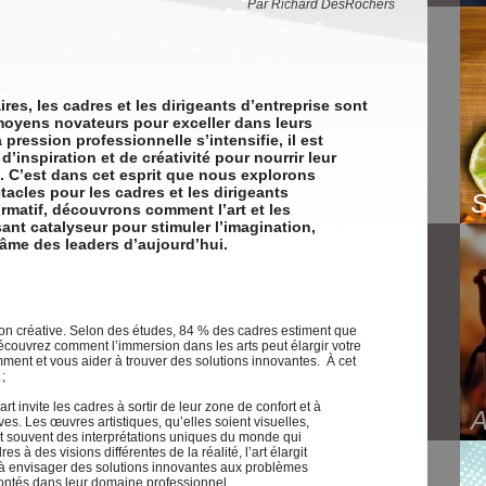
Par Richard DesRochers
res, les cadres et les dirigeants d’entreprise sont
oyens novateurs pour exceller dans leurs
pression professionnelle s’intensifie, il est
’inspiration et de créativité pour nourrir leur
ip. C’est dans cet esprit que nous explorons
tacles pour les cadres et les dirigeants
formatif, découvrons comment l’art et les
ant catalyseur pour stimuler l’imagination,
l’âme des leaders d’aujourd’hui.
ion créative. Selon des études, 84 % des cadres estiment que
. Découvrez comment l’immersion dans les arts peut élargir votre
mment et vous aider à trouver des solutions innovantes. À cet
;
’art invite les cadres à sortir de leur zone de confort et à
s. Les œuvres artistiques, qu’elles soient visuelles,
nt souvent des interprétations uniques du monde qui
 à des visions différentes de la réalité, l’art élargit
 à envisager des solutions innovantes aux problèmes
rontés dans leur domaine professionnel.