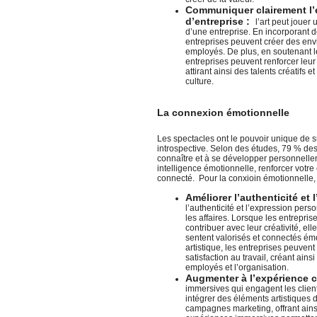
Communiquer clairement l’ex
d’entreprise :
l’art peut jouer 
d’une entreprise. En incorporant d
entreprises peuvent créer des env
employés. De plus, en soutenant les
entreprises peuvent renforcer leu
attirant ainsi des talents créatifs 
culture.
La connexion émotionnelle
Les spectacles ont le pouvoir unique de s
introspective. Selon des études, 79 % des
connaître et à se développer personnelle
intelligence émotionnelle, renforcer votr
connecté. Pour la conxioin émotionnelle, 
Améliorer l’authenticité et 
l’authenticité et l’expression per
les affaires. Lorsque les entrepri
contribuer avec leur créativité, el
sentent valorisés et connectés émo
artistique, les entreprises peuvent
satisfaction au travail, créant ai
employés et l’organisation.
Augmenter à l’expérience c
immersives qui engagent les clien
intégrer des éléments artistiques 
campagnes marketing, offrant ain