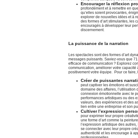
Encourager la réflexion pr
profondément et à remettre en que
qu’elles soient provocantes, énig
explorer de nouvelles idées et à 
des formes d’art stimulantes, les 
encouragés à développer leur pensé
discernement.
La puissance de la narration
Les spectacles sont des formes d’art dyna
messages puissants. Saviez-vous que 71
efficace de communication ? Explorez co
communication, améliorer votre capacité à
positivement votre équipe. Pour ce faire, 
Créer de puissantes narrati
peut captiver les émotions et sus
domaine des affaires, l’utilisation 
connexion émotionnelle avec le pub
performances artistiques ou des e
valeurs, des expériences et des as
lien entre une entreprise et son pu
Cultiver l’expression perso
pour exprimer leur propre créativit
une forme d’art comme la peinture,
l’expression artistique des autre
se connecter avec leur propre créa
authenticité et les encourage à ap
professionnelles.