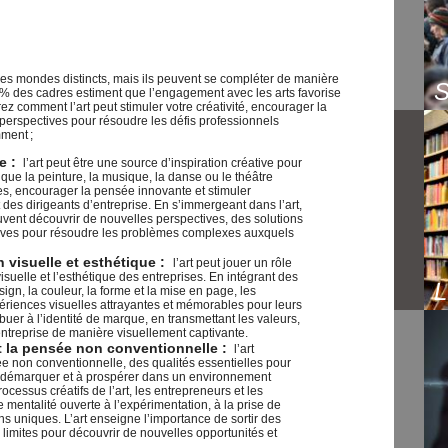
 des mondes distincts, mais ils peuvent se compléter de manière
% des cadres estiment que l’engagement avec les arts favorise
ez comment l’art peut stimuler votre créativité, encourager la
perspectives pour résoudre les défis professionnels
ment ;
ve :
l’art peut être une source d’inspiration créative pour
s que la peinture, la musique, la danse ou le théâtre
es, encourager la pensée innovante et stimuler
 des dirigeants d’entreprise. En s’immergeant dans l’art,
uvent découvrir de nouvelles perspectives, des solutions
tives pour résoudre les problèmes complexes auxquels
 visuelle et esthétique :
l’art peut jouer un rôle
suelle et l’esthétique des entreprises. En intégrant des
sign, la couleur, la forme et la mise en page, les
ériences visuelles attrayantes et mémorables pour leurs
ibuer à l’identité de marque, en transmettant les valeurs,
 entreprise de manière visuellement captivante.
et la pensée non conventionnelle :
l’art
ée non conventionnelle, des qualités essentielles pour
se démarquer et à prospérer dans un environnement
ocessus créatifs de l’art, les entrepreneurs et les
mentalité ouverte à l’expérimentation, à la prise de
ns uniques. L’art enseigne l’importance de sortir des
s limites pour découvrir de nouvelles opportunités et