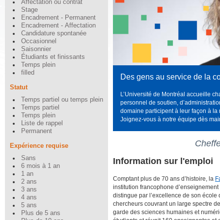
Affectation ou contrat
Stage
Encadrement - Permanent
Encadrement - Affectation
Candidature spontanée
Occasionnel
Saisonnier
Étudiants et finissants
Temps plein
filled
Des gens au service de la col
Statut
L’Université de Montréal accueille ch
Temps partiel ou temps plein
personnel de soutien, d’administratio
Temps partiel
domaine participent à leur façon à l
Temps plein
Joignez-vous à notre équipe dès mai
Liste de rappel
Permanent
Cheffe
Expérience requise
Sans
Information sur l'emploi
6 mois à 1 an
1 an
Comptant plus de 70 ans d’histoire, la
F
2 ans
institution francophone d’enseignement
3 ans
distingue par l’excellence de son école 
4 ans
chercheurs couvrant un large spectre de 
5 ans
garde des sciences humaines et numériq
Plus de 5 ans