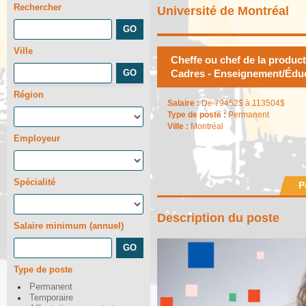
Rechercher
Université de Montréal
Ville
Cheffe ou chef de la produc
Cadres - Enseignement/Éduca
Région
Salaire :
De 79452$ à 113504$
Type de poste :
Permanent
Ville :
Montréal
Employeur
Spécialité
P
Description du poste
Salaire minimum (annuel)
Type de poste
Permanent
Temporaire