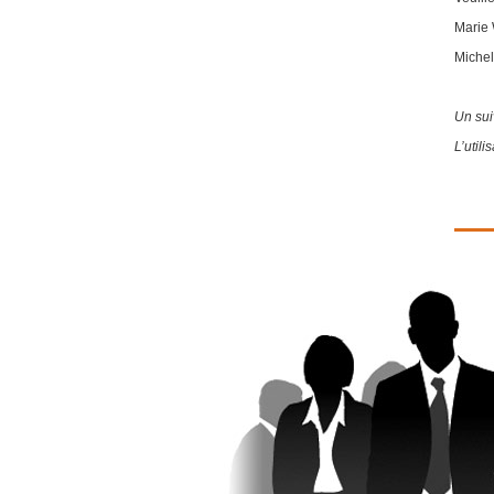
Marie
Miche
Un sui
L’util