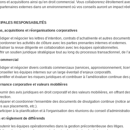
ions et acquisitions ainsi qu’en droit commercial. Vous collaborerez étroitement avec
 partenaires externes dans un environnement où vos conseils auront un impact réel 
CIPALES RESPONSABILITÉS
s, acquisitions et réorganisations corporatives
diger et négocier les lettres d’intention, contrats d’achat/vente et autres document
ordonner les activités de clôture avec les parties prenantes internes et externes.
aliser la revue diligente en collaboration avec les équipes opérationnelles.
frir un soutien juridique stratégique tout au long du processus transactionnel, de l’
 commercial
diger et négocier divers contrats commerciaux (services, approvisionnement, licenc
nseiller les équipes internes sur un large éventail d’enjeux corporatifs.
entifier et évaluer les risques juridiques et contribuer à l’amélioration continue des
nance corporative et valeurs mobilières
urnir des avis juridiques en droit corporatif et des valeurs mobilières, en offrant d
rection.
réparer et coordonner l'ensemble des documents de divulgation continue (notice an
és aux placements, etc.).
rticiper à la planification et à l'organisation des réunions du conseil d'administrati
s et règlement de différends
utenir les équipes opérationnelles dans la gestion précontentieuse des litiges.