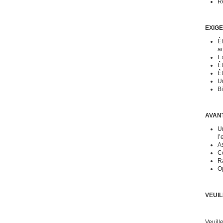
R
EXIG
Ê
ac
Ex
Êt
Êt
Un
Bi
AVAN
Un
l’
As
C
Ra
O
VEUI
Veuill