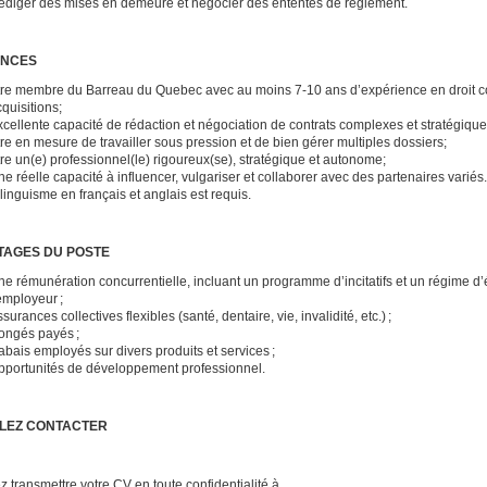
édiger des mises en demeure et négocier des ententes de règlement.
ENCES
tre membre du Barreau du Quebec avec au moins 7-10 ans d’expérience en droit corp
quisitions;
cellente capacité de rédaction et négociation de contrats complexes et stratégiqu
re en mesure de travailler sous pression et de bien gérer multiples dossiers;
re un(e) professionnel(le) rigoureux(se), stratégique et autonome;
e réelle capacité à influencer, vulgariser et collaborer avec des partenaires variés.
linguisme en français et anglais est requis.
TAGES DU POSTE
e rémunération concurrentielle, incluant un programme d’incitatifs et un régime d’
employeur ;
surances collectives flexibles (santé, dentaire, vie, invalidité, etc.) ;
ongés payés ;
bais employés sur divers produits et services ;
pportunités de développement professionnel.
LLEZ CONTACTER
ez transmettre votre CV en toute confidentialité à