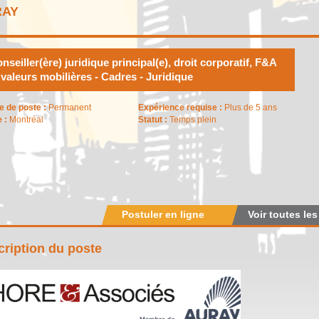
RAY
nseiller(ère) juridique principal(e), droit corporatif, F&A
 valeurs mobilières - Cadres - Juridique
e de poste :
Permanent
Expérience requise :
Plus de 5 ans
e :
Montréal
Statut :
Temps plein
Postuler en ligne
Voir toutes les
ription du poste