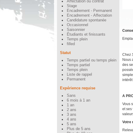
Affectation ou contrat
Stage
Encadrement - Permanent
Encadrement - Affectation
Candidature spontanée
Occasionnel
Saisonnier
Consei
Étudiants et finissants
Emplac
Temps plein
filled
Statut
Chez
Nous a
Temps partiel ou temps plein
des se
Temps partiel
posséd
Temps plein
Liste de rappel
simple
Permanent
intérê
Expérience requise
Sans
A PRO
6 mois à 1 an
Vous s
1 an
et ses
2 ans
valeur
3 ans
4 ans
Votre 
5 ans
Plus de 5 ans
Releva