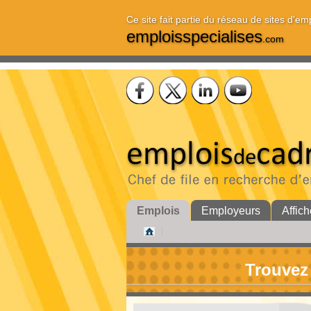
Ce site fait partie du réseau de sites d'em
emploisspecialises
.com
Emplois
Employeurs
Affich
Trouvez