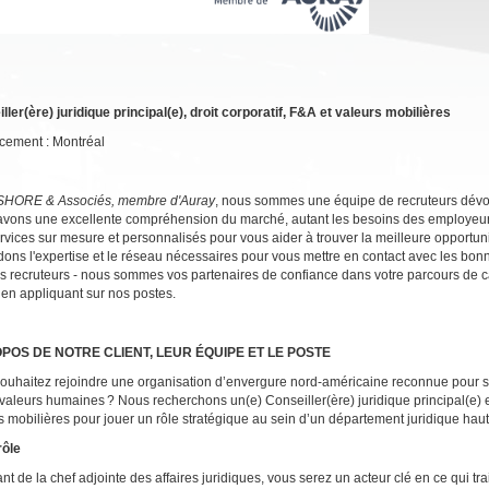
ller(ère) juridique principal(e), droit corporatif, F&A et valeurs mobilières
ement : Montréal
SHORE & Associés, membre d'Auray
, nous sommes une équipe de recruteurs dévou
vons une excellente compréhension du marché, autant les besoins des employeur
rvices sur mesure et personnalisés pour vous aider à trouver la meilleure opportuni
ons l'expertise et le réseau nécessaires pour vous mettre en contact avec les b
s recruteurs - nous sommes vos partenaires de confiance dans votre parcours de ca
t en appliquant sur nos postes.
POS DE NOTRE CLIENT, LEUR ÉQUIPE ET LE POSTE
ouhaitez rejoindre une organisation d’envergure nord-américaine reconnue pour s
 valeurs humaines ? Nous recherchons un(e) Conseiller(ère) juridique principal(e) en 
s mobilières pour jouer un rôle stratégique au sein d’un département juridique haut
rôle
nt de la chef adjointe des affaires juridiques, vous serez un acteur clé en ce qui t