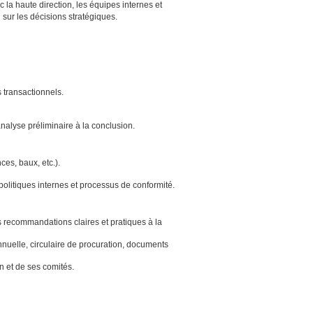
 la haute direction, les équipes internes et
sur les décisions stratégiques.
s transactionnels.
analyse préliminaire à la conclusion.
es, baux, etc.).
 politiques internes et processus de conformité.
es recommandations claires et pratiques à la
nuelle, circulaire de procuration, documents
on et de ses comités.