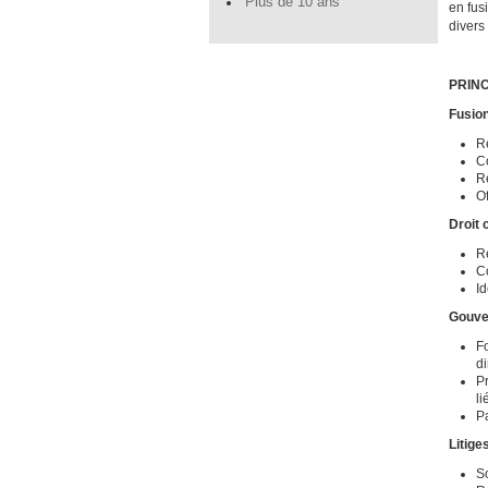
Plus de 10 ans
en fus
divers
PRIN
Fusion
Ré
Co
Ré
Of
Droit
Ré
Co
Id
Gouver
Fo
di
P
li
Pa
Litige
So