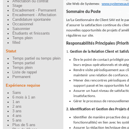
Affectation ou contrat
site Web de Systemex:
www.systemexaut
Stage
Encadrement - Permanent
Sommaire du Poste
Encadrement - Affectation
Candidature spontanée
Le/La Gestionnaire de Client SAV est le par
Occasionnel
d'assurer la satisfaction continue du clie
Saisonnier
nouvelles opportunités de projets d'améli
Étudiants et finissants
régulières sur site.
Temps plein
filled
Responsabilités Principales (Priori
Statut
1.
Gestion de la Relation Client et Satis
Temps partiel ou temps plein
Être le point de contact privilégié 
Temps partiel
leurs enjeux opérationnels et stratég
Temps plein
Rendre visite périodiquement aux cli
Liste de rappel
maintenir une relation de confiance.
Permanent
Mener des rencontres périodiques de 
Expérience requise
support passé et les opportunités fu
Assurer un haut niveau de satisfacti
Sans
insatisfactions.
6 mois à 1 an
Gérer le processus de renouvellemen
1 an
2 ans
2. Identification et Gestion des Projet
3 ans
4 ans
Identifier de manière proactive des 
5 ans
fonctionnalités) en lien avec les sys
Plus de 5 ans
Assurer la rédaction technique des p