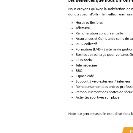
Les bénéfices que nous offrons
Nous croyons qu’avec la satisfaction de 
donc à coeur d’offrir le meilleur enviro
Horaires flexibles
Télétravail
Rémunération concurrentielle
Assurances et Compte de soins de s
REER collectif
Formation (LMS - Système de gestion
Bornes de recharge pour voitures él
Club social
Télémédecine
BBQ
Espace café
Support à vélo extérieur / intérieur
Remboursement des ordres professi
Remboursement des bottes de sécur
Activités sportives sur place
Note : Le genre masculin est utilisé dans l
P