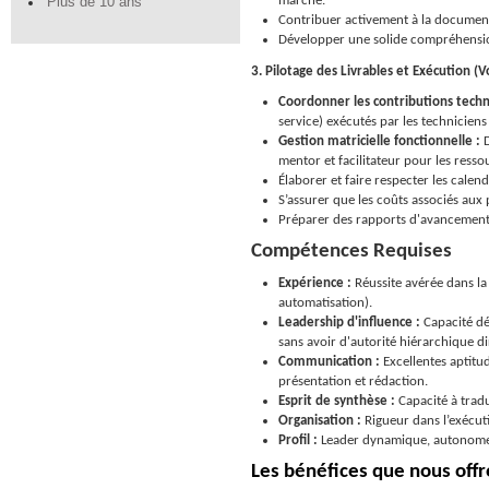
marché.
Plus de 10 ans
Contribuer activement à la documenta
Développer une solide compréhension
3. Pilotage des Livrables et Exécution (
Coordonner les contributions techn
service) exécutés par les techniciens
Gestion matricielle fonctionnelle :
D
mentor et facilitateur pour les resso
Élaborer et faire respecter les calen
S’assurer que les coûts associés aux 
Préparer des rapports d'avancement su
Compétences Requises
Expérience :
Réussite avérée dans la
automatisation).
Leadership d'influence :
Capacité dé
sans avoir d'autorité hiérarchique di
Communication :
Excellentes aptitud
présentation et rédaction.
Esprit de synthèse :
Capacité à tradu
Organisation :
Rigueur dans l’exécuti
Profil :
Leader dynamique, autonome, d
Les bénéfices que nous off