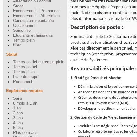
passionnés créatifs relevant sans c
Affectation ou contrat
Stage
sommes une équipe d’experts en autom
Encadrement - Permanent
main. Notre croissance continue nou
Encadrement - Affectation
plus d’informations, visitez le site
Candidature spontanée
Occasionnel
Description de poste :
Saisonnier
Étudiants et finissants
Sommaire du rôle Le Gestionnaire de 
Temps plein
produits d'automatisation chez System
filled
gère pas directement le personnel, m
techniques (conception, programmatio
Statut
qualité de Systemex.
Temps partiel ou temps plein
Temps partiel
Responsabilités principales
Temps plein
Liste de rappel
1. Stratégie Produit et Marché
Permanent
Définir la vision et le positionnemen
Expérience requise
Analyser les données du marché et la
Créer les documents de stratégie prod
Sans
retour sur investissement (ROI).
6 mois à 1 an
1 an
Développer le positionnement et les 
2 ans
2. Gestion du Cycle de Vie et Ingénierie
3 ans
4 ans
Traduire la stratégie produit en exig
5 ans
Collaborer étroitement avec les dépa
Plus de 5 ans