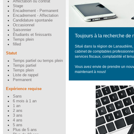
Affectation ou contrat
Stage
Encadrement - Permanent
Encadrement - Affectation
Candidature spontanée
Occasionnel
Saisonnier
Étudiants et finissants
Toujours à la recherche de 
Temps plein
filled
Situé dans la région de Lanaudière,
cabinet de comptables professionnels
Statut
services fiscaux, comptabilité et te
Temps partiel ou temps plein
Temps partiel
Vous avez envie de prendre un nouv
Temps plein
maintenant à nous!
Liste de rappel
Permanent
Expérience requise
Sans
6 mois à 1 an
1 an
2 ans
3 ans
4 ans
5 ans
Plus de 5 ans