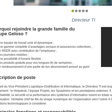
1
2
3
4
5
Directeur TI
quoi rejoindre la grande famille du
upe Geloso ?
ne équipe de travail unie et dynamique ;
ne gamme complète d’avantages sociaux et assurances collectives ;
n REER avec contribution de l’employeur ;
es journées mobiles ;
e possibilité d’horaire flexible ;
s produits gratuits pour vos longues fin de semaines ;
n remboursement d’une partie de ton abonnement annuel au gym!
ription de poste
nt du Vice-Président Logistique-Distribution et Informatique, le Directeur TI est 
ement : le Helpdesk, l’équipe Projets, les Sysadmins et les prestataires externes. I
 fiabilité, la sécurité et la performance des systèmes d’information soient en totale
nisation. Véritable chef de file du virage numérique de l’organisation vers l’usine 4.
tions technologiques à considérer.
cipales fonctions et responsabilités