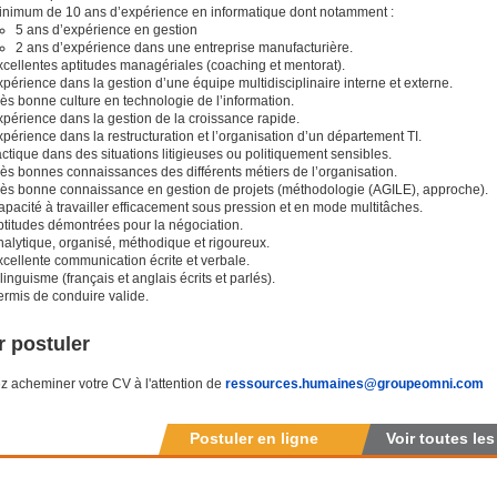
inimum de 10 ans d’expérience en informatique dont notamment :
5 ans d’expérience en gestion
2 ans d’expérience dans une entreprise manufacturière.
xcellentes aptitudes managériales (coaching et mentorat).
périence dans la gestion d’une équipe multidisciplinaire interne et externe.
ès bonne culture en technologie de l’information.
xpérience dans la gestion de la croissance rapide.
périence dans la restructuration et l’organisation d’un département TI.
ctique dans des situations litigieuses ou politiquement sensibles.
rès bonnes connaissances des différents métiers de l’organisation.
rès bonne connaissance en gestion de projets (méthodologie (AGILE), approche).
pacité à travailler efficacement sous pression et en mode multitâches.
ptitudes démontrées pour la négociation.
nalytique, organisé, méthodique et rigoureux.
xcellente communication écrite et verbale.
linguisme (français et anglais écrits et parlés).
ermis de conduire valide.
 postuler
ez acheminer votre CV à l'attention de
ressources.humaines@groupeomni.com
Postuler en ligne
Voir toutes les