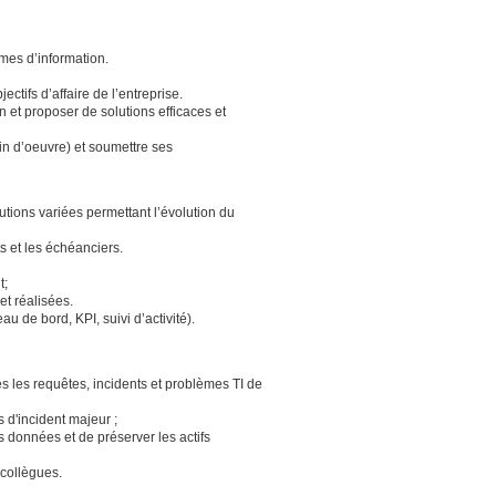
èmes d’information.
tifs d’affaire de l’entreprise.
on et proposer de solutions efficaces et
in d’oeuvre) et soumettre ses
utions variées permettant l’évolution du
ts et les échéanciers.
t;
et réalisées.
u de bord, KPI, suivi d’activité).
es les requêtes, incidents et problèmes TI de
s d'incident majeur ;
s données et de préserver les actifs
t collègues.