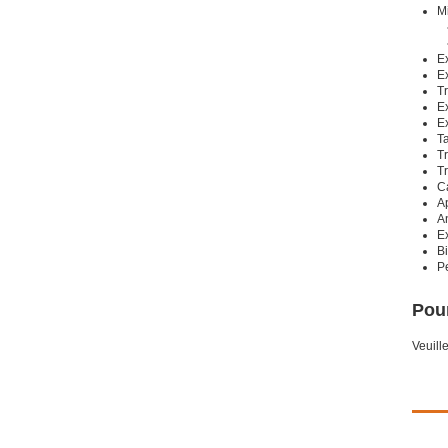
M
E
Ex
Tr
E
Ex
Ta
T
T
Ca
A
A
E
Bi
P
Pour
Veuill