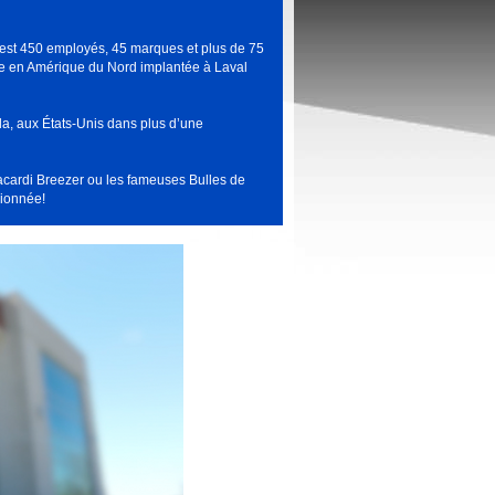
’est 450 employés, 45 marques et plus de 75
le en Amérique du Nord implantée à Laval
, aux États-Unis dans plus d’une
acardi Breezer ou les fameuses Bulles de
sionnée!