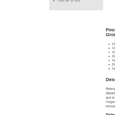
Plus de 10 ans
Pour
Gro
U
U
U
D
Un
De
U
Desc
Releva
départ
que la
l’orga
innova
Prin