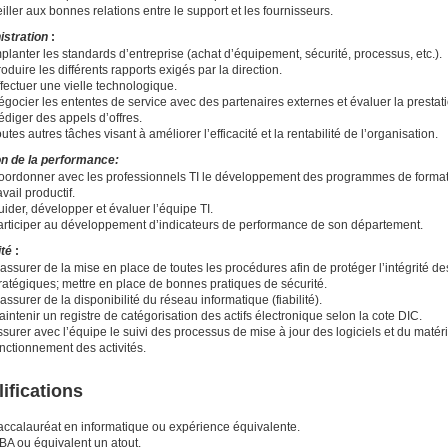
iller aux bonnes relations entre le support et les fournisseurs.
istration
:
planter les standards d’entreprise (achat d’équipement, sécurité, processus, etc.).
oduire les différents rapports exigés par la direction.
fectuer une vielle technologique.
gocier les ententes de service avec des partenaires externes et évaluer la prestat
édiger des appels d’offres.
utes autres tâches visant à améliorer l’efficacité et la rentabilité de l’organisation.
on de la performance:
oordonner avec les professionnels TI le développement des programmes de format
avail productif.
ider, développer et évaluer l’équipe TI.
articiper au développement d’indicateurs de performance de son département.
ité
:
assurer de la mise en place de toutes les procédures afin de protéger l’intégrité de
ratégiques; mettre en place de bonnes pratiques de sécurité.
assurer de la disponibilité du réseau informatique (fiabilité).
intenir un registre de catégorisation des actifs électronique selon la cote DIC.
surer avec l’équipe le suivi des processus de mise à jour des logiciels et du matérie
onctionnement des activités.
ifications
accalauréat en informatique ou expérience équivalente.
BA ou équivalent un atout.