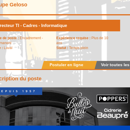
upe Geloso
recteur TI - Cadres - Informatique
e de poste :
Encadrement -
Expérience requise :
Plus de 10
manent
ans
e :
Laval
Statut :
Temps plein
Postuler en ligne
Voir toutes les
ription du poste