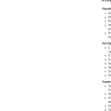
Planif
Dé
Me
Re
Id
ef
Pr
r
DevO
Co
s
S’
S’
V
Vo
S'
Ve
Suppo
Su
l'
Su
S’
s
Of
G