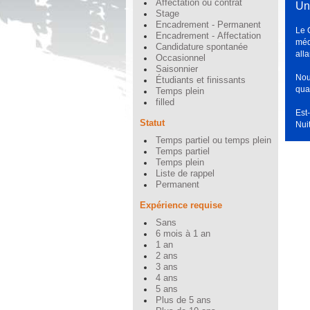
Affectation ou contrat
Un
Stage
Encadrement - Permanent
Le 
Encadrement - Affectation
méd
Candidature spontanée
all
Occasionnel
Saisonnier
Nou
Étudiants et finissants
qua
Temps plein
filled
Est
Statut
Nui
Temps partiel ou temps plein
Temps partiel
Temps plein
Liste de rappel
Permanent
Expérience requise
Sans
6 mois à 1 an
1 an
2 ans
3 ans
4 ans
5 ans
Plus de 5 ans