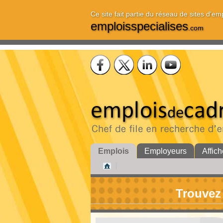
Ce site fait partie du réseau de sites d'em
emploisspecialises
.com
Emplois
Employeurs
Affich
Trouvez