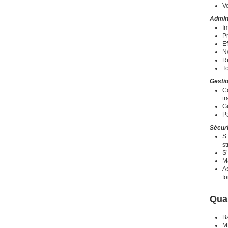
Ve
Admin
Im
Pr
Ef
Né
R
To
Gesti
C
tr
Gu
P
Sécur
S’
st
S’
Ma
As
f
Qual
B
M