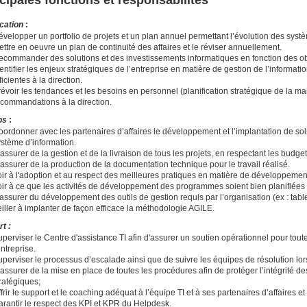
ication
:
velopper un portfolio de projets et un plan annuel permettant l’évolution des syst
ttre en oeuvre un plan de continuité des affaires et le réviser annuellement.
commander des solutions et des investissements informatiques en fonction des objec
entifier les enjeux stratégiques de l’entreprise en matière de gestion de l’informati
ficientes à la direction.
évoir les tendances et les besoins en personnel (planification stratégique de la ma
ecommandations à la direction.
ps
:
ordonner avec les partenaires d’affaires le développement et l’implantation de sol
ystème d’information.
assurer de la gestion et de la livraison de tous les projets, en respectant les budge
assurer de la production de la documentation technique pour le travail réalisé.
oir à l'adoption et au respect des meilleures pratiques en matière de développemen
ir à ce que les activités de développement des programmes soient bien planifiées 
assurer du développement des outils de gestion requis par l’organisation (ex : tablea
iller à implanter de façon efficace la méthodologie AGILE.
rt :
perviser le Centre d'assistance TI afin d'assurer un soutien opérationnel pour tout
entreprise.
perviser le processus d’escalade ainsi que de suivre les équipes de résolution lor
assurer de la mise en place de toutes les procédures afin de protéger l’intégrité de
tratégiques;
frir le support et le coaching adéquat à l’équipe TI et à ses partenaires d’affaires e
arantir le respect des KPI et KPR du Helpdesk.