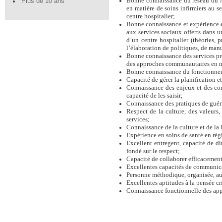
Bonne connaissance du réseau du MS
Plus de 10 ans
en matière de soins infirmiers au s
centre hospitalier;
Bonne connaissance et expérience en 
aux services sociaux offerts dans 
d’un centre hospitalier (théories, 
l’élaboration de politiques, de man
Bonne connaissance des services préh
des approches communautaires en ma
Bonne connaissance du fonctionneme
Capacité de gérer la planification 
Connaissance des enjeux et des cont
capacité de les saisir;
Connaissance des pratiques de guér
Respect de la culture, des valeur
services;
Connaissance de la culture et de la 
Expérience en soins de santé en rég
Excellent entregent, capacité de d
fondé sur le respect;
Capacité de collaborer efficacement 
Excellentes capacités de communicat
Personne méthodique, organisée, aut
Excellentes aptitudes à la pensée crit
Connaissance fonctionnelle des appli