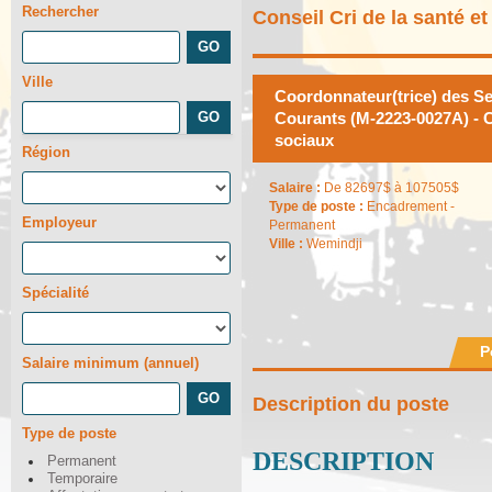
Rechercher
Conseil Cri de la santé e
Ville
Coordonnateur(trice) des Se
Courants (M-2223-0027A) - C
sociaux
Région
Salaire :
De 82697$ à 107505$
Type de poste :
Encadrement -
Employeur
Permanent
Ville :
Wemindji
Spécialité
P
Salaire minimum (annuel)
Description du poste
Type de poste
DESCRIPTION
Permanent
Temporaire