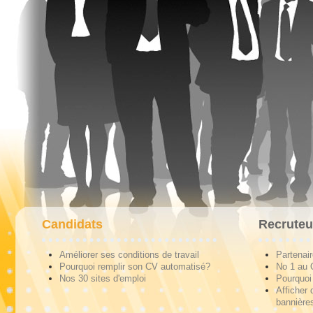
Candidats
Recruteu
Améliorer ses conditions de travail
Partenai
Pourquoi remplir son CV automatisé?
No 1 au
Nos 30 sites d'emploi
Pourquoi 
Afficher 
bannières