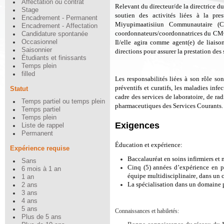
Affectation ou contrat
Relevant du directeur/de la directrice du 
Stage
soutien des activités liées à la pr
Encadrement - Permanent
Miyupimaatisiiun Communautaire (CM
Encadrement - Affectation
coordonnateurs/coordonnatrices du CMC p
Candidature spontanée
Occasionnel
Il/elle agira comme agent(e) de liaiso
Saisonnier
directions pour assurer la prestation de
Étudiants et finissants
Temps plein
filled
Les responsabilités liées à son rôle son
préventifs et curatifs, les maladies infe
Statut
cadre des services de laboratoire, de ra
Temps partiel ou temps plein
pharmaceutiques des Services Courants.
Temps partiel
Temps plein
Exigences
Liste de rappel
Permanent
Éducation et
e
xpérience:
Expérience requise
Baccalauréat en soins infirmiers et
Sans
Cinq (5) années d’expérience en p
6 mois à 1 an
équipe multidisciplinaire, dans un c
1 an
La spécialisation dans un domaine p
2 ans
3 ans
4 ans
5 ans
Connaissances et habiletés:
Plus de 5 ans