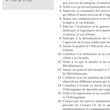
Plus de 10 ans
aux services de transport, d’entretie
Veille à ce qu’un environnement sécu
Supervise la continuité des servic
qu’offrent d’autres services de l’org
Assure une communication et une lia
la région, le cas échéant;
Effectue l’évaluation et la gesti
médicaux et logistiques nécessaires 
et aériens, le cas échéant;
Participe à la détermination des 
l’approche de la roue médicinale d
Assure la qualité et l’efficacité du 
échéant;
Contribue à la réalisation et au co
offerts à la clientèle;
Veille à ce que la famille et les 
Wiichihiituwin;
Assure un pouvoir décisionnel et l
du Wiichihiituwin;
Collabore avec les membres de la dir
objectifs sur différents projets qui 
Contribue à la mise en œuvre de mé
Chibougamau de répondre aux urgences
Veille à la supervision et au contrô
et Chibougamau;
S’assure que les services administra
prescrits du Conseil Cri de la s
interdisciplinaire et communautaire