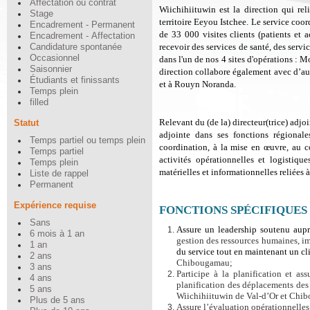
Affectation ou contrat
Wiichihiituwin est la direction qui rel
Stage
territoire Eeyou Istchee. Le service coo
Encadrement - Permanent
de 33 000 visites clients (patients et 
Encadrement - Affectation
recevoir des services de santé, des servi
Candidature spontanée
Occasionnel
dans l'un de nos 4 sites d'opérations : 
Saisonnier
direction collabore également avec d’a
Étudiants et finissants
et à Rouyn Noranda.
Temps plein
filled
Relevant du (de la) directeur(trice) adjoi
Statut
adjointe dans ses fonctions régionales
Temps partiel ou temps plein
coordination, à la mise en œuvre, au co
Temps partiel
activités opérationnelles et logistiqu
Temps plein
matérielles et informationnelles reliées à
Liste de rappel
Permanent
Expérience requise
FONCTIONS SPÉCIFIQUES
Sans
Assure un leadership soutenu aupr
6 mois à 1 an
gestion des ressources humaines, imp
1 an
du service tout en maintenant un cl
2 ans
Chibougamau;
3 ans
Participe à la planification et as
4 ans
planification des déplacements des c
5 ans
Wiichihiituwin de Val-d’Or et Chi
Plus de 5 ans
Assure l’évaluation opérationnelles 