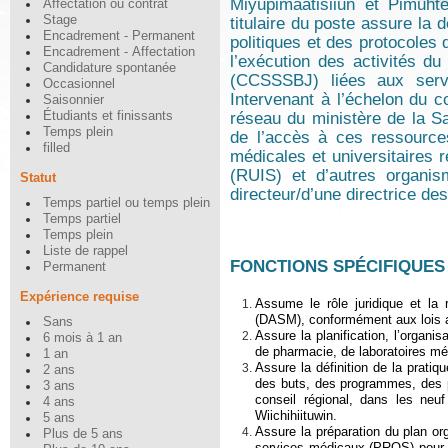
Miyupimaatisiiun et Pimuhte
Affectation ou contrat
Stage
titulaire du poste assure la 
Encadrement - Permanent
politiques et des protocoles 
Encadrement - Affectation
l’exécution des activités d
Candidature spontanée
(CCSSSBJ) liées aux servi
Occasionnel
Intervenant à l’échelon du c
Saisonnier
réseau du ministère de la S
Étudiants et finissants
Temps plein
de l’accès à ces ressources.
filled
médicales et universitaires
(RUIS) et d’autres organi
Statut
directeur/d’une directrice de
Temps partiel ou temps plein
Temps partiel
Temps plein
Liste de rappel
FONCTIONS SPÉCIFIQUES
Permanent
Expérience requise
Assume le rôle juridique et la r
(DASM), conformément aux lois a
Sans
Assure la planification, l’organi
6 mois à 1 an
de pharmacie, de laboratoires méd
1 an
Assure la définition de la prati
2 ans
des buts, des programmes, des p
3 ans
conseil régional, dans les neuf
4 ans
Wiichihiituwin.
5 ans
Assure la préparation du plan org
Plus de 5 ans
services médicaux (PROS) pour le