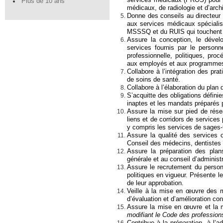
Plus de 10 ans
médicaux, de radiologie et d’arch
Donne des conseils au directeur g
aux services médicaux spécialis
MSSSQ et du RUIS qui touchent l
Assure la conception, le dévelo
services fournis par le personn
professionnelle, politiques, pro
aux employés et aux programmes 
Collabore à l’intégration des pr
de soins de santé.
Collabore à l’élaboration du plan 
S’acquitte des obligations définie
inaptes et les mandats préparés pa
Assure la mise sur pied de rése
liens et de corridors de services 
y compris les services de sages-f
Assure la qualité des services o
Conseil des médecins, dentistes
Assure la préparation des plans
générale et au conseil d’administr
Assure le recrutement du person
politiques en vigueur. Présente 
de leur approbation.
Veille à la mise en œuvre des me
d’évaluation et d’amélioration con
Assure la mise en œuvre et la m
modifiant le Code des profession
Contribue à la préparation, à l’ad