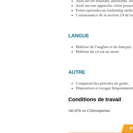
Axée sur les résultats, autonome, so
Axée sur une approche client proact
Fortes aptitudes au leadership mobili
Connaissance de la section 14 de l
LANGUE
Maîtrise de l’anglais et du français;
Maîtrise du cri est un atout.
AUTRE
Comprend des périodes de garde;
Disposition à voyager fréquemment
Conditions de travail
Val-d'Or ou Chibougamau
P