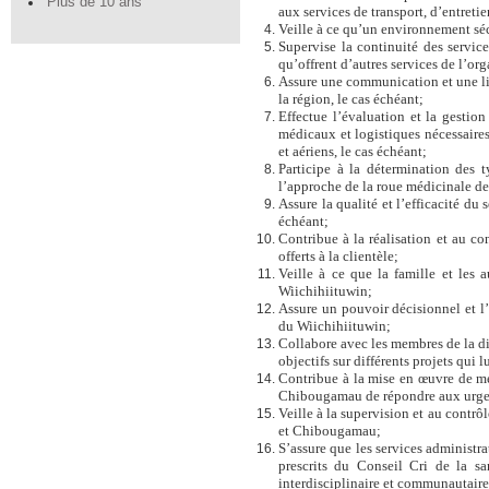
Plus de 10 ans
aux services de transport, d’entretie
Veille à ce qu’un environnement sécu
Supervise la continuité des servic
qu’offrent d’autres services de l’org
Assure une communication et une lia
la région, le cas échéant;
Effectue l’évaluation et la gesti
médicaux et logistiques nécessaires 
et aériens, le cas échéant;
Participe à la détermination des 
l’approche de la roue médicinale d
Assure la qualité et l’efficacité du 
échéant;
Contribue à la réalisation et au co
offerts à la clientèle;
Veille à ce que la famille et les 
Wiichihiituwin;
Assure un pouvoir décisionnel et l
du Wiichihiituwin;
Collabore avec les membres de la dir
objectifs sur différents projets qui 
Contribue à la mise en œuvre de mé
Chibougamau de répondre aux urgences
Veille à la supervision et au contrô
et Chibougamau;
S’assure que les services administra
prescrits du Conseil Cri de la s
interdisciplinaire et communautaire