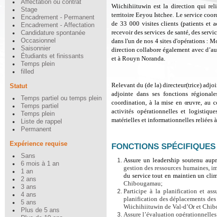
Affectation ou contrat
Wiichihiituwin est la direction qui rel
Stage
territoire Eeyou Istchee. Le service coo
Encadrement - Permanent
de 33 000 visites clients (patients et 
Encadrement - Affectation
recevoir des services de santé, des servi
Candidature spontanée
Occasionnel
dans l'un de nos 4 sites d'opérations : 
Saisonnier
direction collabore également avec d’a
Étudiants et finissants
et à Rouyn Noranda.
Temps plein
filled
Relevant du (de la) directeur(trice) adjoi
Statut
adjointe dans ses fonctions régionales
Temps partiel ou temps plein
coordination, à la mise en œuvre, au co
Temps partiel
activités opérationnelles et logistiqu
Temps plein
matérielles et informationnelles reliées à
Liste de rappel
Permanent
Expérience requise
FONCTIONS SPÉCIFIQUES
Sans
Assure un leadership soutenu aupr
6 mois à 1 an
gestion des ressources humaines, imp
1 an
du service tout en maintien un cli
2 ans
Chibougamau;
3 ans
Participe à la planification et as
4 ans
planification des déplacements des c
5 ans
Wiichihiituwin de Val-d’Or et Chi
Plus de 5 ans
Assure l’évaluation opérationnelles 