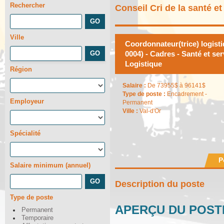
Rechercher
Conseil Cri de la santé e
Ville
Coordonnateur(trice) logisti
0004) - Cadres - Santé et se
Logistique
Région
Salaire :
De 73955$ à 96141$
Type de poste :
Encadrement -
Employeur
Permanent
Ville :
Val-d'Or
Spécialité
P
Salaire minimum (annuel)
Description du poste
Type de poste
APERÇU DU POST
Permanent
Temporaire