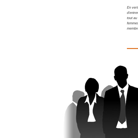
En vert
d'entre
tout au
femmes,
membre 