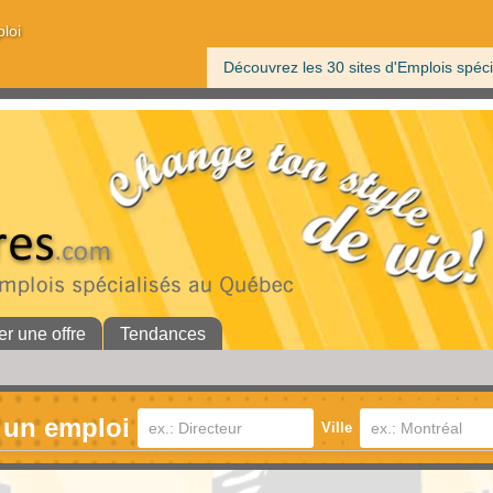
ploi
Découvrez les 30 sites d'Emplois spéci
er une offre
Tendances
 un emploi
Ville