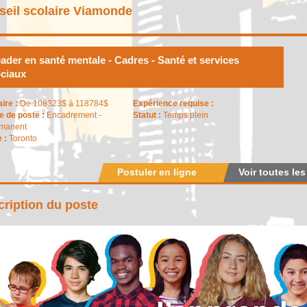
seil scolaire Viamonde
ader en santé mentale - Cadres - Santé et services
ciaux
aire :
De 108323$ à 118784$
Expérience requise :
e de poste :
Encadrement -
Statut :
Temps plein
manent
e :
Toronto
Postuler en ligne
Voir toutes les
ription du poste