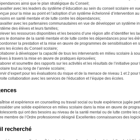
́pendances ainsi que le plan stratégique du Conseil;
availler avec les leaders du système d’éducation au sein du conseil scolaire en vue
nçue pour la mise au point et l’adoption d’un système échelonné d’intervention a
soins en santé mentale et de lutte contre les dépendances;
availler avec les partenaires communautaires en vue de développer un système inté
stème des élèves et leurs familles;
lever les ressources disponibles et les besoins d’une région afin d’identifier les l
ns le domaine de la santé mentale et de lutte contre les dépendances pour les élè
oordonner la prestation et la mise en œuvre de programmes de sensibilisation en s
ns les écoles du Conseil scolaire;
llaborer à développer la capacité de tous les intervenants en milieu scolaire à sout
lèves à travers la mise en œuvre de pratiques éprouvées;
laborer et soumettre des rapports sur les activités et les résultats de l’initiative pour
olaire tout au long de l’année scolaire;
rvir d’expert pour les évaluations du risque et de la menace de niveau 1 et 2 pour t
troite collaboration avec les services de l'éducation et l’équipe des écoles.
gences
îtrise et expérience en counselling ou travail social ou toute expérience jugée per
osséder une solide expérience en milieu scolaire dans la mise en œuvre de progra
olescents qui ont des besoins au niveau de la santé mental ou de lutte contre les
tre membre de l’Ordre professionnel désigné Excellentes connaissances des logic
il recherché