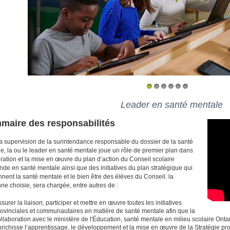
1
2
3
4
5
6
Leader en santé mentale
aire des responsabilités
a supervision de la surintendance responsable du dossier de la santé
e, la ou le leader en santé mentale joue un rôle de premier plan dans
boration et la mise en œuvre du plan d’action du Conseil scolaire
de en santé mentale ainsi que des initiatives du plan stratégique qui
nent la santé mentale et le bien être des élèves du Conseil. la
ne choisie, sera chargée, entre autres de :
surer la liaison, participer et mettre en œuvre toutes les initiatives
ovinciales et communautaires en matière de santé mentale afin que la
llaboration avec le ministère de l'Éducation, santé mentale en milieu scolaire On
richisse l’apprentissage, le développement et la mise en œuvre de la Stratégie prov