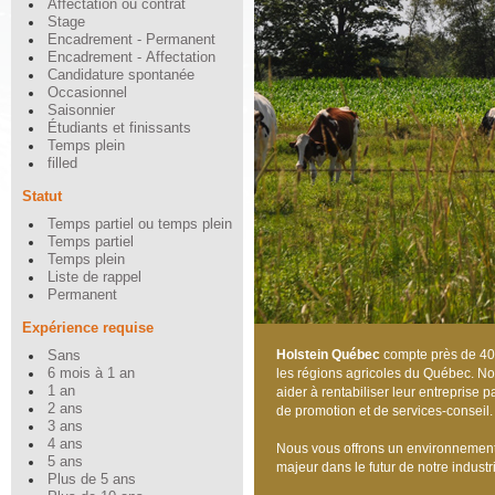
Affectation ou contrat
Stage
Encadrement - Permanent
Encadrement - Affectation
Candidature spontanée
Occasionnel
Saisonnier
Étudiants et finissants
Temps plein
filled
Statut
Temps partiel ou temps plein
Temps partiel
Temps plein
Liste de rappel
Permanent
Expérience requise
Holstein Québec
compte près
de
40
Sans
6 mois à 1 an
les régions agricoles du Québec. Not
1 an
aider à rentabiliser leur entreprise
2 ans
de promotion et de services-conseil.
3 ans
4 ans
Nous vous offrons un environnement f
5 ans
majeur dans le futur de notre indust
Plus de 5 ans