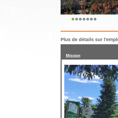
1
2
3
4
5
6
7
Plus de détails sur l'emp
Mission