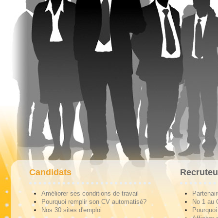
Candidats
Recruteu
Améliorer ses conditions de travail
Partenai
Pourquoi remplir son CV automatisé?
No 1 au
Nos 30 sites d'emploi
Pourquoi 