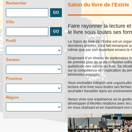
Rechercher
Salon du livre de l'Estrie
Ville
Faire rayonner la lecture et
le livre sous toutes ses for
Profil
Le Salon du livre de l’Estrie est un orga
dernières années, s’est fait remarquer pa
même que par son ouverture envers le mi
Disposant d’un réseau de partenaires im
Secteur
de premier plan de la vie culturelle est
québécois des salons du livre. Sa situati
sur la compétence et l’implication du p
bénévoles engagés.
Province
Vous souhaitez intégrer une organisation
lecture et le livre sous toutes ses forme
souhaitez travailler dans un environne
Région
Venez vivre une expérience où la gestio
développer d’étroites relations avec les 
en vous réalisant et en maximisant vos