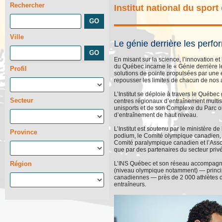
Rechercher
Institut national du spor
Ville
Le génie derrière les perf
En misant sur la science, l’innovation et l
du Québec incarne le « Génie derrière 
Profil
solutions de pointe propulsées par une 
repousser les limites de chacun de nos a
L’Institut se déploie à travers le Québe
Secteur
centres régionaux d’entraînement multis
unisports et de son Complexe du Parc o
d’entraînement de haut niveau.
L’Institut est soutenu par le ministère d
Province
podium, le Comité olympique canadien,
Comité paralympique canadien et l’Asso
que par des partenaires du secteur priv
Région
L’INS Québec et son réseau accompagne
(niveau olympique notamment) — princ
canadiennes — près de 2 000 athlètes d
entraîneurs.