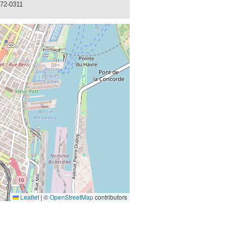
872-0311
Leaflet
|
©
OpenStreetMap
contributors