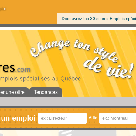
ploi
Découvrez les 30 sites d'Emplois spéci
her une offre
Tendances
 un emploi
Ville