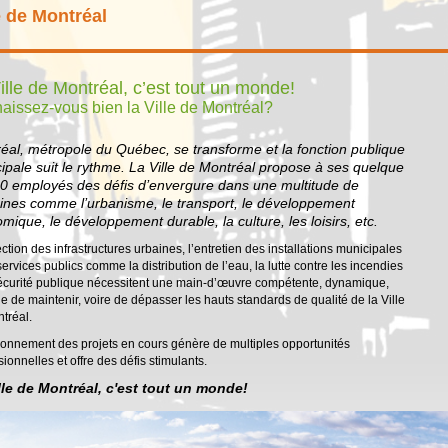
e de Montréal
ille de Montréal, c’est tout un monde!
aissez-vous bien la Ville de Montréal?
éal, métropole du Québec, se transforme et la fonction publique
ipale suit le rythme. La Ville de Montréal propose à ses quelque
0 employés des défis d’envergure dans une multitude de
nes comme l’urbanisme, le transport, le développement
mique, le développement durable, la culture, les loisirs, etc.
ection des infrastructures urbaines, l’entretien des installations municipales
 services publics comme la distribution de l’eau, la lutte contre les incendies
sécurité publique nécessitent une main-d’œuvre compétente, dynamique,
e de maintenir, voire de dépasser les hauts standards de qualité de la Ville
tréal.
sonnement des projets en cours génère de multiples opportunités
sionnelles et offre des défis stimulants.
lle de Montréal, c'est tout un monde!