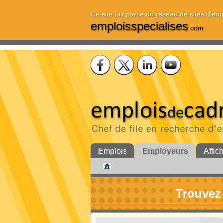
Ce site fait partie du réseau de sites d'em
emploisspecialises
.com
Emplois
Employeurs
Affic
Trouvez