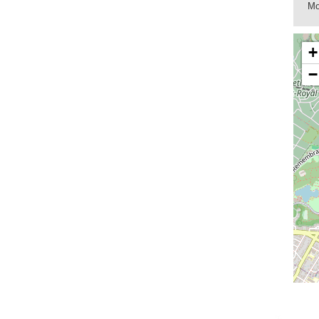
Mo
+
−