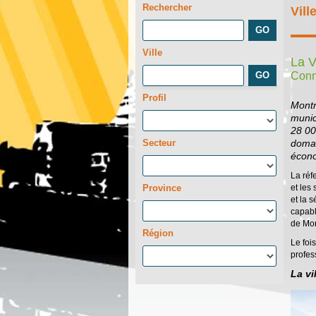
Rechercher
Vill
Ville
La V
Conn
Profil
Montr
munic
28 00
Secteur
domai
écono
La réf
Province
et les
et la 
capabl
de Mon
Région
Le foi
profes
La vi