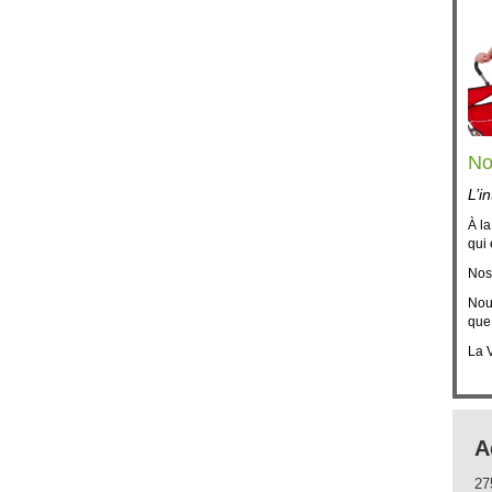
No
L’i
À l
qui 
Nos
Nou
que 
La V
A
27