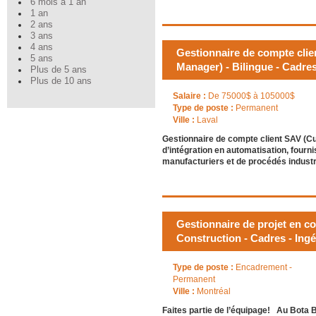
6 mois à 1 an
1 an
2 ans
3 ans
4 ans
Gestionnaire de compte cli
5 ans
Manager) - Bilingue - Cadres
Plus de 5 ans
Plus de 10 ans
Salaire :
De 75000$ à 105000$
Type de poste :
Permanent
Ville :
Laval
Gestionnaire de compte client SAV (C
d’intégration en automatisation, four
manufacturiers et de procédés indus
Gestionnaire de projet en co
Construction - Cadres - Ingé
Type de poste :
Encadrement -
Permanent
Ville :
Montréal
Faites partie de l’équipage! Au Bota B