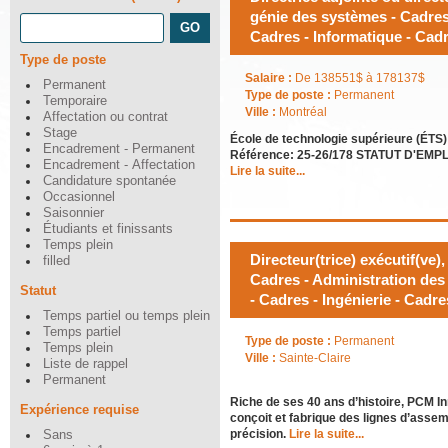
génie des systèmes - Cadres 
Cadres - Informatique - Cadr
Type de poste
Salaire :
De 138551$ à 178137$
Permanent
Type de poste :
Permanent
Temporaire
Ville :
Montréal
Affectation ou contrat
Stage
École de technologie supérieure (ÉTS)
Encadrement - Permanent
Référence: 25-26/178 STATUT D'EMPLO
Encadrement - Affectation
Lire la suite...
Candidature spontanée
Occasionnel
Saisonnier
Étudiants et finissants
Temps plein
Directeur(trice) exécutif(ve
filled
Cadres - Administration des 
Statut
- Cadres - Ingénierie - Cadr
Temps partiel ou temps plein
Temps partiel
Type de poste :
Permanent
Temps plein
Ville :
Sainte-Claire
Liste de rappel
Permanent
Riche de ses 40 ans d’histoire, PCM In
Expérience requise
conçoit et fabrique des lignes d’asse
précision.
Lire la suite...
Sans