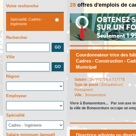
28
offres d'emplois de ca
Votre recherche
Spécialité: Cadres -
Ingénierie
Rechercher
Coordonnateur·trice des bâti
Ville
Cadres - Construction - Cadr
Municipal
Région
Salaire :
De 55572$ à 71777$
Type de poste :
Encadrement -
Permanent
Ville :
Bonaventure
Employeur
Vivre à Bonaventure... Par son axe me
la ville de Bonaventure occupe un empl
Spécialité
Salaire minimum (annuel)
Directrice adjointe ou direc