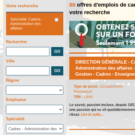
88
offres d'emplois de ca
Votre recherche
votre recherche
Spécialité: Cadres -
Administration des
affaires
Rechercher
Ville
DIRECTION GÉNÉRALE - Cadr
Administration des affaires 
Gestion - Cadres - Enseign
Région
Type de poste :
Encadrement -
Permanent
Ville :
Lévis
Employeur
Le savoir, passion incluse, depuis 18
une passion qui se vit quotidiennement
r&eac
Lire la suite...
Spécialité