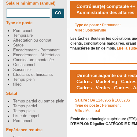
Salaire minimum (annuel)
Contrôleur(e) comptable ++
Administration des affaires
Type de poste
Type de poste :
Permanent
Ville :
Boucherville
Permanent
Temporaire
Les tâches Soutenir les opérations qu
Affectation ou contrat
clients, conciliations bancaires, gran
Stage
financières de fin de mois.
Lire la suite.
Encadrement - Permanent
Encadrement - Affectation
Candidature spontanée
Occasionnel
Saisonnier
Étudiants et finissants
Directrice adjointe ou direct
Temps plein
Cadres - Marketing - Cadres 
filled
Cadres - Ventes - Cadres - A
Statut
Salaire :
De 124696$ à 160323$
Temps partiel ou temps plein
Type de poste :
Permanent
Temps partiel
Ville :
Montréal
Temps plein
Liste de rappel
École de technologie supérieure (ÉTS)
Permanent
D'EMPLOI: Régulier CATÉGORIE D'EMPL
Expérience requise