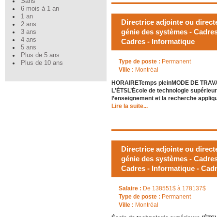
Sans
6 mois à 1 an
1 an
Directrice adjointe ou direc
2 ans
génie des systèmes - Cadres 
3 ans
4 ans
Cadres - Informatique
5 ans
Plus de 5 ans
Type de poste :
Permanent
Plus de 10 ans
Ville :
Montréal
HORAIRETemps pleinMODE DE TRAVAIL
L'ÉTSL’École de technologie supérieur
l’enseignement et la recherche appliqu
Lire la suite...
Directrice adjointe ou direc
génie des systèmes - Cadres 
Cadres - Informatique - Cadr
Salaire :
De 138551$ à 178137$
Type de poste :
Permanent
Ville :
Montréal