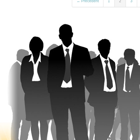
← Précédent
1
2
3