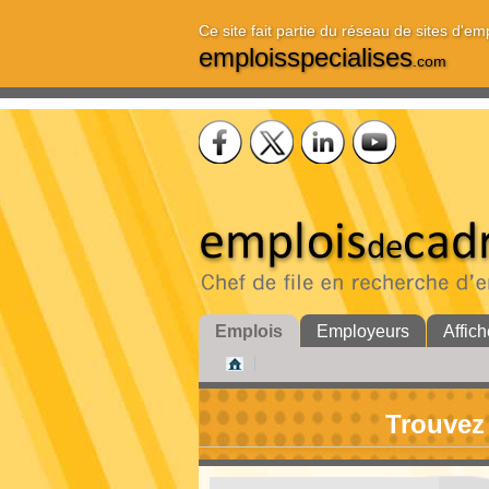
Ce site fait partie du réseau de sites d'em
emploisspecialises
.com
Emplois
Employeurs
Affich
Trouvez