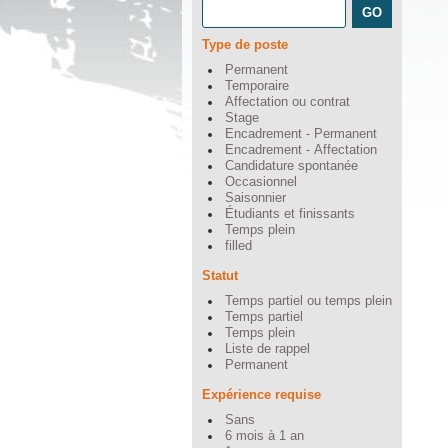
Type de poste
Permanent
Temporaire
Affectation ou contrat
Stage
Encadrement - Permanent
Encadrement - Affectation
Candidature spontanée
Occasionnel
Saisonnier
Étudiants et finissants
Temps plein
filled
Statut
Temps partiel ou temps plein
Temps partiel
Temps plein
Liste de rappel
Permanent
Expérience requise
Sans
6 mois à 1 an